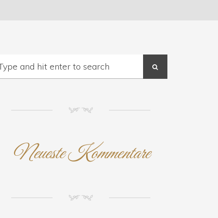
NM
Neueste Kommentare
NM