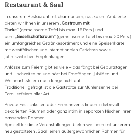
Restaurant & Saal
o
n
In unserem Restaurant mit charmantem, rustikalem Ambiente
bieten wir Ihnen in unserem „
Gastraum mit
Theke“
(gemeinsame Tafel bis max. 16 Pers.) und
dem
„Gesellschaftsraum“
(gemeinsame Tafel bis max. 30 Pers.)
ein umfangreiches Getränkesortiment und eine Speisenkarte
mit westfälischen und internationalen Gerichten sowie
jahreszeitlichen Empfehlungen.
Anlässe zum Feiern gibt es viele – das fängt bei Geburtstagen
und Hochzeiten an und hört bei Empfängen, Jubiläen und
Weihnachtsfeiern noch lange nicht auf.
Traditionell gefragt ist die Gaststätte zur Mühlensenne bei
Familienfeiern aller Art.
Private Festlichkeiten oder Firmenevents finden in liebevoll
dekorierten Räumen oder ganz intim in separaten Nischen ihren
passenden Rahmen.
Speziell für diese Veranstaltungen bieten wir Ihnen mit unserem
neu gestalteten „Saal“ einen außergewöhnlichen Rahmen für