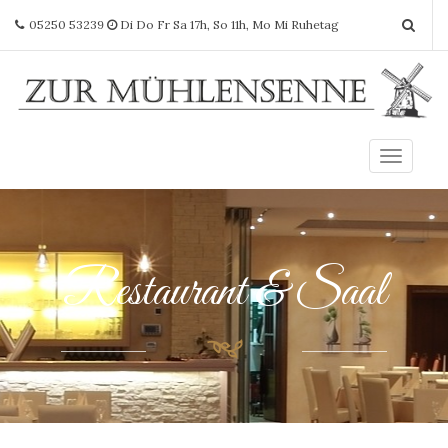
05250 53239
Di Do Fr Sa 17h, So 11h, Mo Mi Ruhetag
T
o
g
g
l
e
Restaurant & Saal
n
a
v
i
g
a
t
i